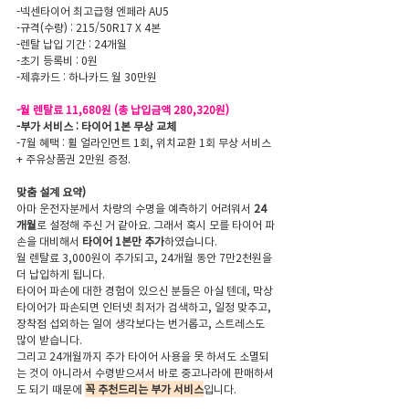
-넥센타이어 최고급형 엔페라 AU5
-규격(수량) : 215/50R17 X 4본
-렌탈 납입 기간 : 24개월
-초기 등록비 : 0원
-제휴카드 : 하나카드 월 30만원 
-월 렌탈료 11,680원 (총 납입금액 280,320원)
-부가 서비스 : 타이어 1본 무상 교체
-7월 혜택 : 휠 얼라인먼트 1회, 위치교환 1회 무상 서비스 
+ 주유상품권 2만원 증정.
맞춤 설계 요약)
아마 운전자분께서 차량의 수명을 예측하기 어려워서 
24
개월
로 설정해 주신 거 같아요. 그래서 혹시 모를 타이어 파
손을 대비해서 
타이어 1본만 추가
하였습니다. 
월 렌탈료 3,000원이 추가되고, 24개월 동안 7만2천원을 
더 납입하게 됩니다. 
타이어 파손에 대한 경험이 있으신 분들은 아실 텐데, 막상 
타이어가 파손되면 인터넷 최저가 검색하고, 일정 맞추고, 
장착점 섭외하는 일이 생각보다는 번거롭고, 스트레스도 
많이 받습니다. 
그리고 24개월까지 추가 타이어 사용을 못 하셔도 소멸되
는 것이 아니라서 수령받으셔서 바로 중고나라에 판매하셔
도 되기 때문에 
꼭 추천드리는 부가 서비스
입니다.