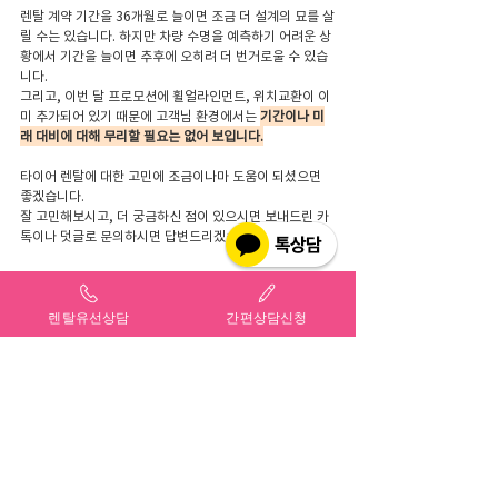
렌탈 계약 기간을 36개월로 늘이면 조금 더 설계의 묘를 살
릴 수는 있습니다. 하지만 차량 수명을 예측하기 어려운 상
황에서 기간을 늘이면 추후에 오히려 더 번거로울 수 있습
니다. 
그리고, 이번 달 프로모션에 휠얼라인먼트, 위치교환이 이
미 추가되어 있기 때문에 고객님 환경에서는 
기간이나 미
래 대비에 대해 무리할 필요는 없어 보입니다.
타이어 렌탈에 대한 고민에 조금이나마 도움이 되셨으면 
좋겠습니다.
잘 고민해보시고, 더 궁금하신 점이 있으시면 보내드린 카
톡이나 덧글로 문의하시면 답변드리겠습니다.
혹시 36개월 이상 차량 운행 계획이 있으시면 아래 예시를 
참고하시는 것도 좋을 거 같습니다.
렌탈유선상담
간편상담신청
-넥센타이어 최고급형 엔페라 AU5
-규격(수량) : 215/50R17 X 4본
-렌탈 납입 기간 : 
36개월
-초기 등록비 : 0원
-제휴카드 : 하나카드 월 30만원 
-월 렌탈료 6,680원 (총 납입금액 240,480원)
-부가 서비스 : 타이어 2본 무상 교체, 휠 얼라인먼트 1회, 