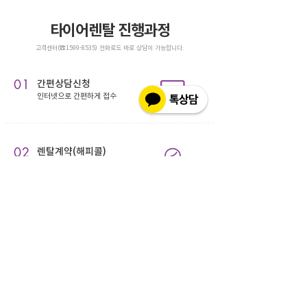
타이어렌탈 진행과정
고객센터(☎1599-8535) 전화로도 바로 상담이 가능합니다.
01
간편상담신청
인터넷으로 간편하게 접수
02
렌탈계약(해피콜)
유선 통화로 편리한 계약
03
도착 문자 수신
타이어 도착 완료 알림
04
무료장착
렌탈전문점 방문 후 장착