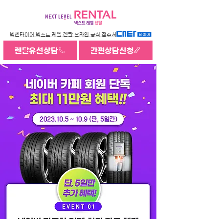
넥센타이어 넥스트 레벨 렌탈 온라인 공식 접수처
렌탈유선상담
간편상담신청