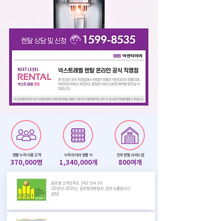
렌탈 누적 이용 고객
누적 타이어 렌탈 수
전국 렌탈 서비스점
37
0,000명
1,34
0,000개
800여개
글로벌 고객만족도 14년 연속 1위
(2010년~2023년, 글로벌경영협회, 일본능률협회컨
설팅)