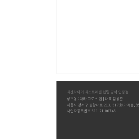
​넥센타이어 넥스트레벨 렌탈 공식 인증점
상
호명 : 대타 그로스 랩 | 대표 김상준
서울시 강서구 공항대로 213, 517호(마곡동,
사업자등록번호 611-21-00746